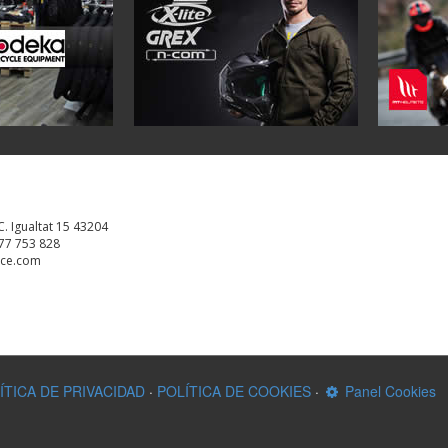
 C. Igualtat 15 43204
977 753 828
nce.com
ÍTICA DE PRIVACIDAD
·
POLÍTICA DE COOKIES
·
Panel Cookies