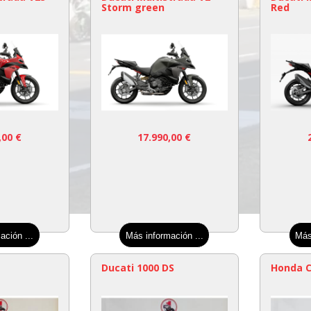
Storm green
Red
,00
€
17.990,00
€
ación ...
Más información ...
Más
Ducati 1000 DS
Honda C