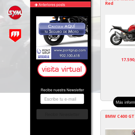
Red
Anteriores posts
17.590
Recibe nuestra Newsletter
Más inform
BMW C400 GT