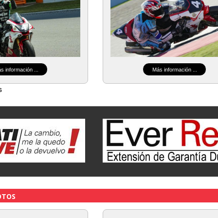
s información ...
Más información ...
s
OTOS