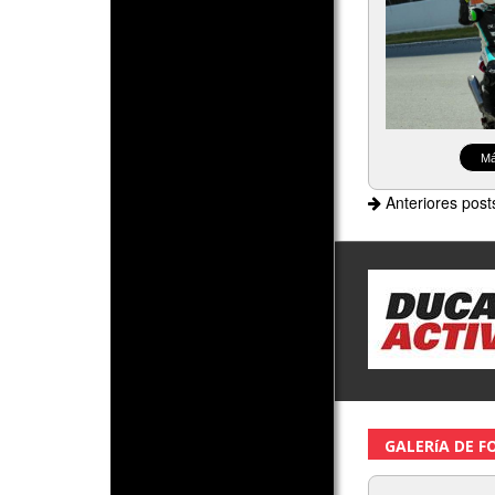
Má
Anteriores post
GALERíA DE F