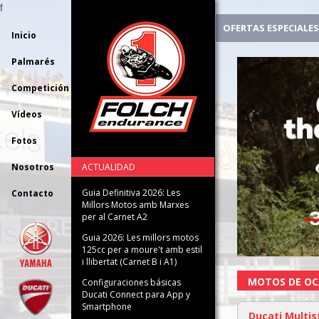
f
OFERTAS ESPECIALES
Inicio
Palmarés
Competición
Vídeos
Fotos
Nosotros
ACTUALIDAD
Guia Definitiva 2026: Les
Contacto
Millors Motos amb Marxes
per al Carnet A2
Guia 2026: Les millors motos
125cc per a moure't amb estil
i llibertat (Carnet B i A1)
MOTOS DE OC
Configuraciones básicas
Ducati Connect para App y
Smartphone
Ducati Multis