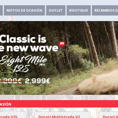
MOTOS DE OCASIÓN
OUTLET
BOUTIQUE
RECAMBIOS D
ASIÓN
trada V2S
Ducati Multistrada V2
Ducati 