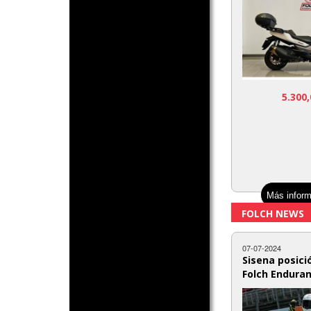
5.300
Más inform
FOLCH NEWS
07-07-2024
Sisena posici
Folch Enduran