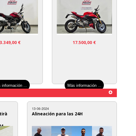
3.349,00
€
17.500,00
€
 información ...
Más información ...
13-06-2024
tirà
Alineación para las 24H
24