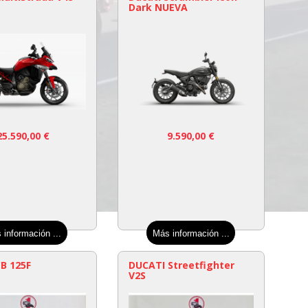
Dark NUEVA
25.590,00
€
9.590,00
€
 información ...
Más información ...
B 125F
DUCATI Streetfighter
V2S