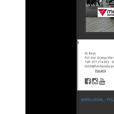
a
En Reus
Pol. Ind. Granja Vila
Telf: 977 774 053 - 
folch@folchendura
Horaris
AVISO LEGAL
·
POL