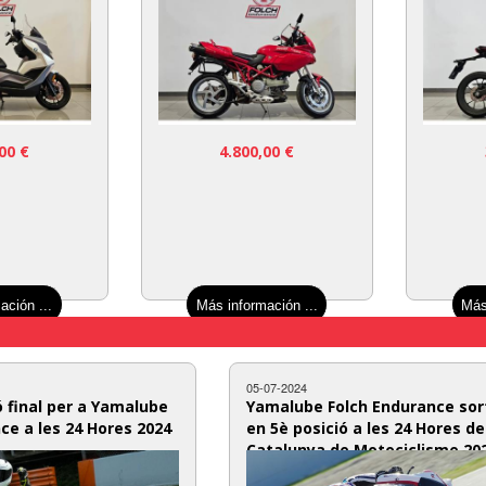
,00
€
4.800,00
€
ación ...
Más información ...
Más
05-07-2024
ó final per a Yamalube
Yamalube Folch Endurance sor
ce a les 24 Hores 2024
en 5è posició a les 24 Hores de
Catalunya de Motociclisme 20