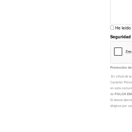
He leído 
Seguridad
Protección de
En virtud de l
Carácter Perso
en esta comuni
de
FOLCH EN
Si desea ejerce
dirigirse por co