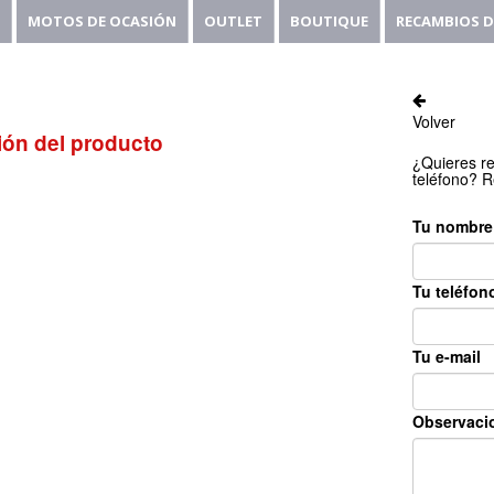
MOTOS DE OCASIÓN
OUTLET
BOUTIQUE
RECAMBIOS D
Volver
ión del producto
¿Quieres re
teléfono? R
Tu nombre
Tu teléfon
Tu e-mail
Observaci