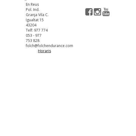
En Reus
Pol. Ind.
Granja Vila C.
Igualtat 15
43204
Telf: 977 774
053 - 977
753 828
folch@folchendurance.com
Horaris