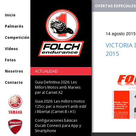
OFERTAS ESPECIALES
Inicio
Palmarés
14 agosto 2015
Competición
VICTORIA
Vídeos
2015
Fotos
Nosotros
ACTUALIDAD
Guia Definitiva 2026: Les
Contacto
Millors Motos amb Marxes
per al Carnet A2
Guia 2026: Les millors motos
125cc per a moure't amb estil
i llibertat (Carnet B i A1)
Configuraciones básicas
Ducati Connect para App y
Smartphone