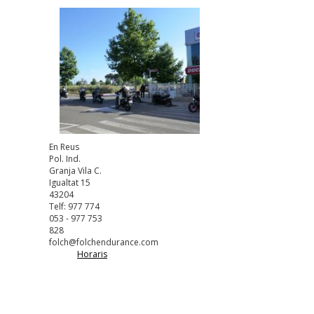
En Reus
Pol. Ind.
Granja Vila C.
Igualtat 15
43204
Telf: 977 774
053 - 977 753
828
folch@folchendurance.com
Horaris