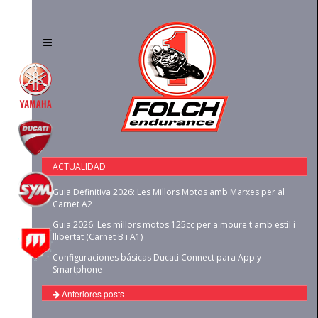
Toggle
navigation
ACTUALIDAD
Guia Definitiva 2026: Les Millors Motos amb Marxes per al
Carnet A2
Guia 2026: Les millors motos 125cc per a moure't amb estil i
llibertat (Carnet B i A1)
Configuraciones básicas Ducati Connect para App y
Smartphone
Anteriores posts